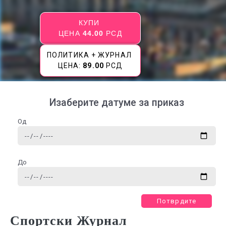
КУПИ
ЦЕНА
44.00
РСД
ПОЛИТИКА + ЖУРНАЛ
ЦЕНА:
89.00
РСД
Изаберите датуме за приказ
Од
До
Потврдите
Спортски Журнал