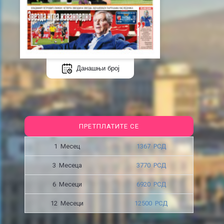
Данашњи број
ПРЕТПЛАТИТЕ СЕ
1 Месец
1367 РСД
3 Месецa
3770 РСД
6 Месеци
6920 РСД
12 Месеци
12500 РСД