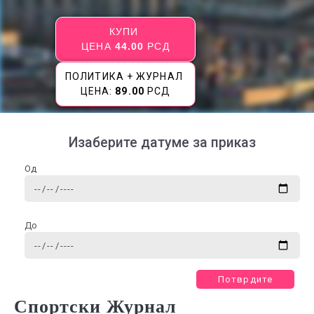
КУПИ
ЦЕНА
44.00
РСД
ПОЛИТИКА + ЖУРНАЛ
ЦЕНА:
89.00
РСД
Изаберите датуме за приказ
Од
До
Потврдите
Спортски Журнал