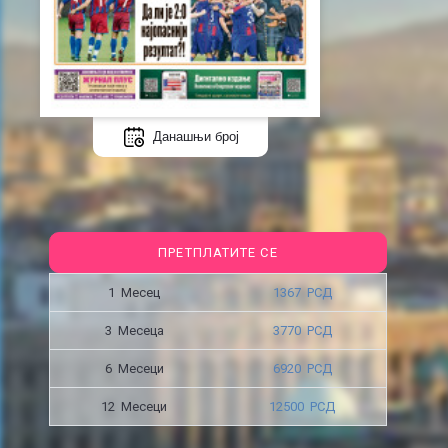
Данашњи број
ПРЕТПЛАТИТЕ СЕ
1 Месец
1367 РСД
3 Месецa
3770 РСД
6 Месеци
6920 РСД
12 Месеци
12500 РСД