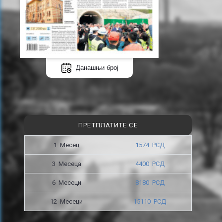
Данашњи број
ПРЕТПЛАТИТЕ СЕ
1 Месец
1574 РСД
3 Месецa
4400 РСД
6 Месеци
8180 РСД
12 Месеци
15110 РСД