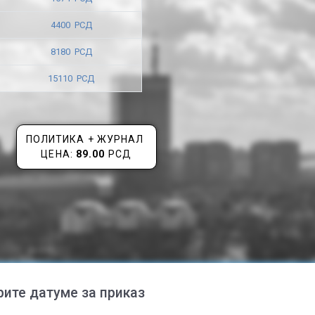
4400 РСД
8180 РСД
15110 РСД
ПОЛИТИКА + ЖУРНАЛ
ЦЕНА:
89.00
РСД
рите датуме за приказ