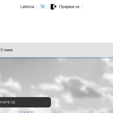
Latinica
Пријави се
О нама
АТИТЕ СЕ
1574 РСД