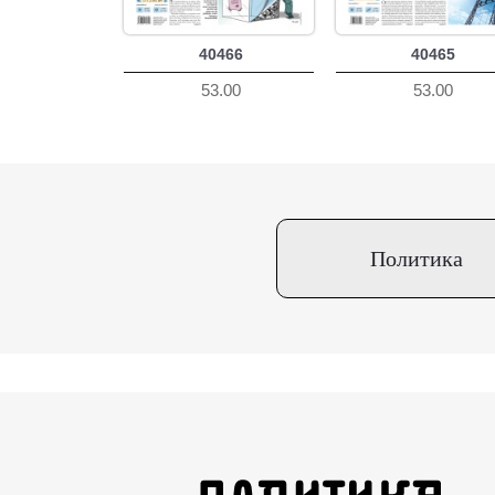
40466
40465
53.00
53.00
Политика