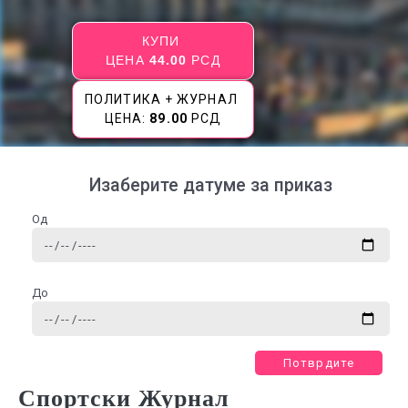
КУПИ
ЦЕНА
44.00
РСД
ПОЛИТИКА + ЖУРНАЛ
ЦЕНА:
89.00
РСД
Изаберите датуме за приказ
Од
До
Потврдите
Спортски Журнал