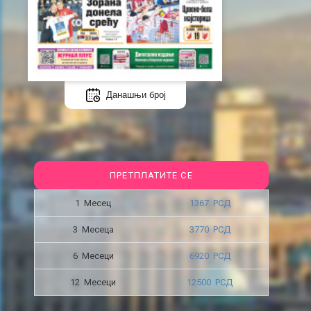
Данашњи број
ПРЕТПЛАТИТЕ СЕ
1 Месец
1367 РСД
3 Месецa
3770 РСД
6 Месеци
6920 РСД
12 Месеци
12500 РСД