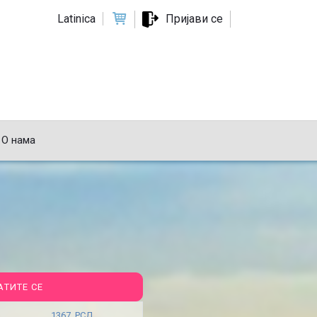
Latinica
Пријави се
О нама
АТИТЕ СЕ
1367 РСД