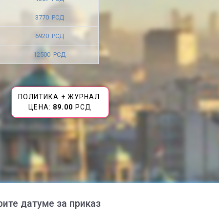
3770 РСД
6920 РСД
12500 РСД
ПОЛИТИКА + ЖУРНАЛ
ЦЕНА:
89.00
РСД
рите датуме за приказ