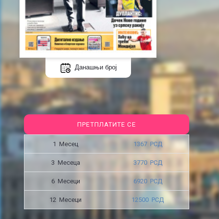
Данашњи број
ПРЕТПЛАТИТЕ СЕ
1 Месец
1367 РСД
3 Месецa
3770 РСД
6 Месеци
6920 РСД
12 Месеци
12500 РСД