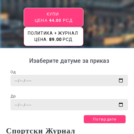
КУПИ
ЦЕНА
44.00
РСД
ПОЛИТИКА + ЖУРНАЛ
ЦЕНА:
89.00
РСД
Изаберите датуме за приказ
Од
До
Потврдите
Спортски Журнал