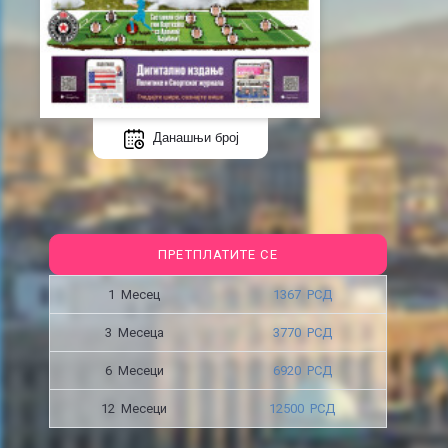
Данашњи број
ПРЕТПЛАТИТЕ СЕ
1 Месец
1367 РСД
3 Месецa
3770 РСД
6 Месеци
6920 РСД
12 Месеци
12500 РСД