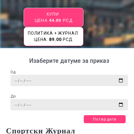
КУПИ
ЦЕНА
44.00
РСД
ПОЛИТИКА + ЖУРНАЛ
ЦЕНА:
89.00
РСД
Изаберите датуме за приказ
Од
До
Потврдите
Спортски Журнал