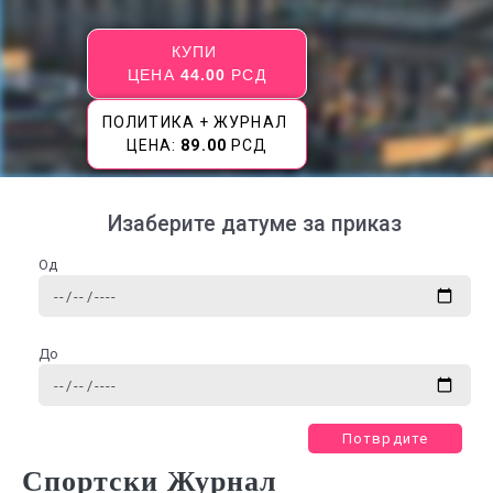
КУПИ
ЦЕНА
44.00
РСД
ПОЛИТИКА + ЖУРНАЛ
ЦЕНА:
89.00
РСД
Изаберите датуме за приказ
Од
До
Потврдите
Спортски Журнал