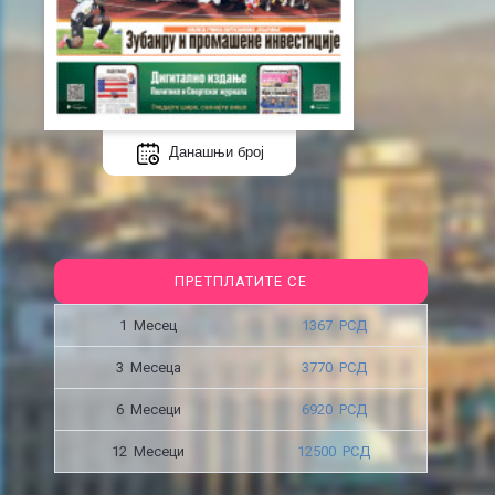
Данашњи број
ПРЕТПЛАТИТЕ СЕ
1 Месец
1367 РСД
3 Месецa
3770 РСД
6 Месеци
6920 РСД
12 Месеци
12500 РСД