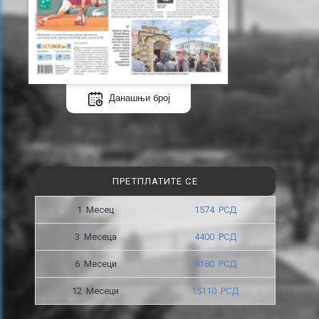
Данашњи број
ПРЕТПЛАТИТЕ СЕ
1 Месец
1574 РСД
3 Месецa
4400 РСД
6 Месеци
8180 РСД
12 Месеци
15110 РСД