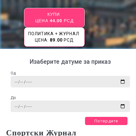
КУПИ
ЦЕНА
44.00
РСД
ПОЛИТИКА + ЖУРНАЛ
ЦЕНА:
89.00
РСД
Изаберите датуме за приказ
Од
До
Потврдите
Спортски Журнал