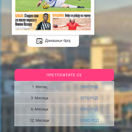
Данашњи број
ПРЕТПЛАТИТЕ СЕ
1 Месец
1367 РСД
3 Месецa
3770 РСД
6 Месеци
6920 РСД
12 Месеци
12500 РСД