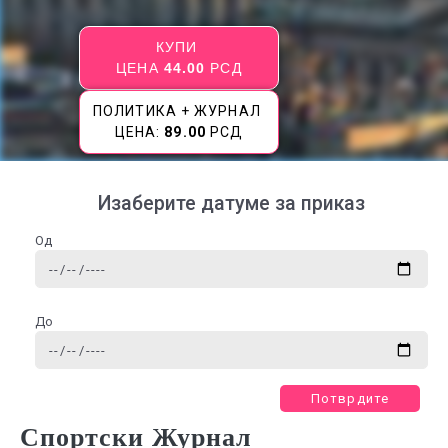
КУПИ
ЦЕНА
44.00
РСД
ПОЛИТИКА + ЖУРНАЛ
ЦЕНА:
89.00
РСД
Изаберите датуме за приказ
Од
До
Потврдите
Спортски Журнал