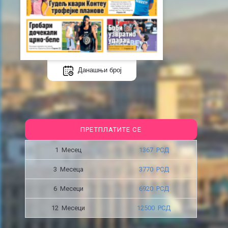
Данашњи број
ПРЕТПЛАТИТЕ СЕ
1 Месец
1367 РСД
3 Месецa
3770 РСД
6 Месеци
6920 РСД
12 Месеци
12500 РСД