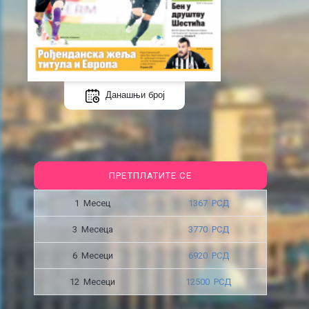
Данашњи број
ПРЕТПЛАТИТЕ СЕ
1 Месец
1367 РСД
3 Месецa
3770 РСД
6 Месеци
6920 РСД
12 Месеци
12500 РСД