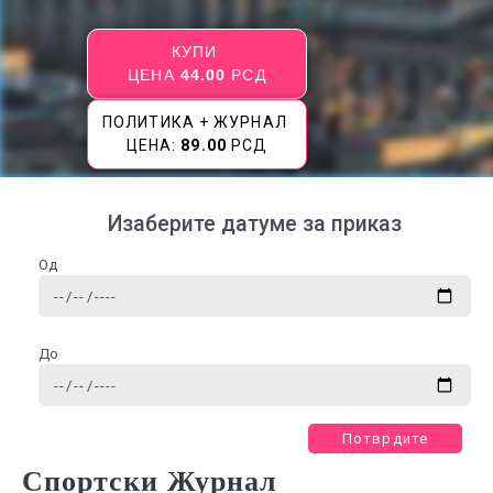
КУПИ
ЦЕНА
44.00
РСД
ПОЛИТИКА + ЖУРНАЛ
ЦЕНА:
89.00
РСД
Изаберите датуме за приказ
Од
До
Потврдите
Спортски Журнал