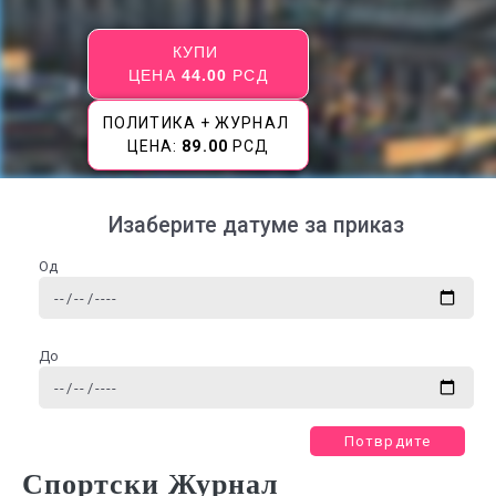
КУПИ
ЦЕНА
44.00
РСД
ПОЛИТИКА + ЖУРНАЛ
ЦЕНА:
89.00
РСД
Изаберите датуме за приказ
Од
До
Потврдите
Спортски Журнал