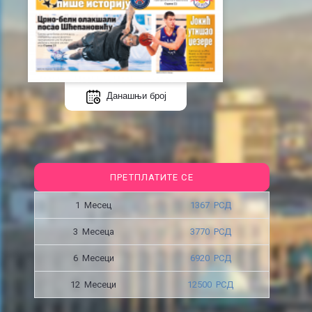
Данашњи број
ПРЕТПЛАТИТЕ СЕ
1 Месец
1367 РСД
3 Месецa
3770 РСД
6 Месеци
6920 РСД
12 Месеци
12500 РСД