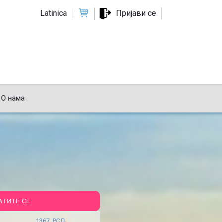
Latinica
Пријави се
О нама
АТИТЕ СЕ
1367 РСД