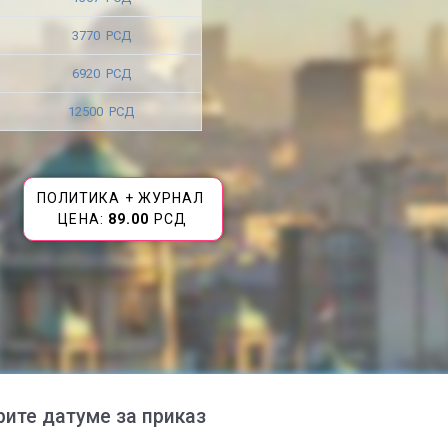
3770 РСД
6920 РСД
12500 РСД
ПОЛИТИКА + ЖУРНАЛ
ЦЕНА:
89.00
РСД
рите датуме за приказ