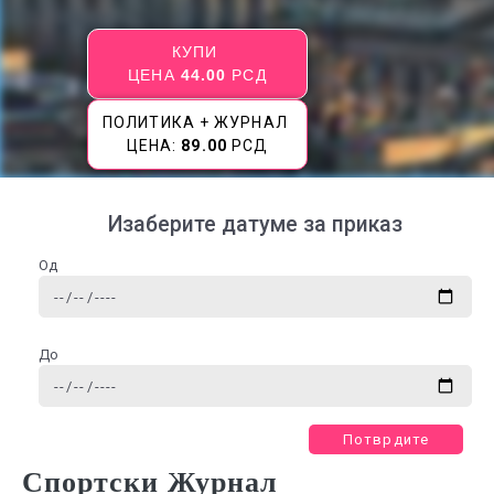
КУПИ
ЦЕНА
44.00
РСД
ПОЛИТИКА + ЖУРНАЛ
ЦЕНА:
89.00
РСД
Изаберите датуме за приказ
Од
До
Потврдите
Спортски Журнал