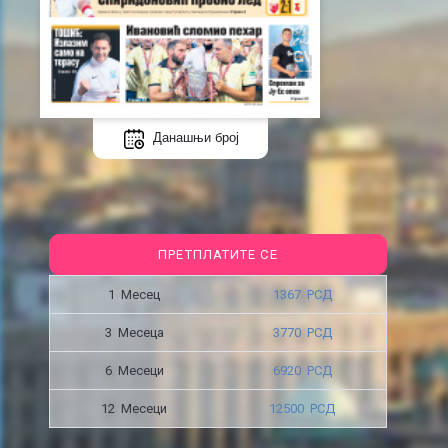
Данашњи број
ПРЕТПЛАТИТЕ СЕ
1 Месец
1367 РСД
3 Месецa
3770 РСД
6 Месеци
6920 РСД
12 Месеци
12500 РСД