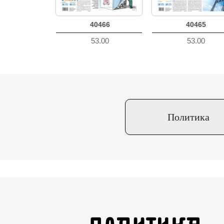
40466
40465
53.00
53.00
Политика