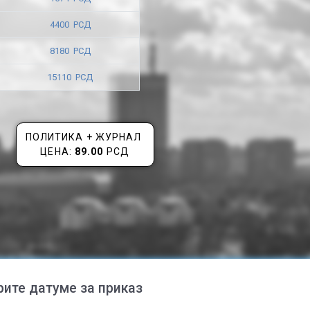
4400 РСД
8180 РСД
15110 РСД
ПОЛИТИКА + ЖУРНАЛ
ЦЕНА:
89.00
РСД
рите датуме за приказ