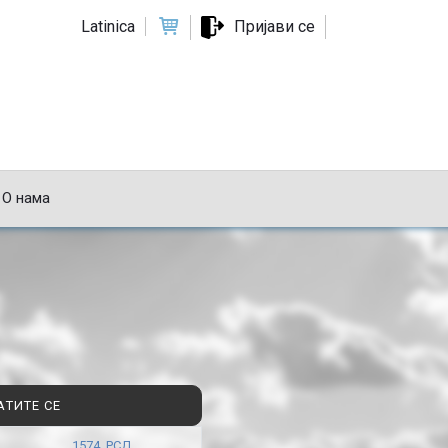
Latinica
Пријави се
О нама
АТИТЕ СЕ
1574 РСД