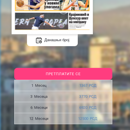
Данашњи број
ПРЕТПЛАТИТЕ СЕ
1 Месец
1367 РСД
3 Месецa
3770 РСД
6 Месеци
6920 РСД
12 Месеци
12500 РСД