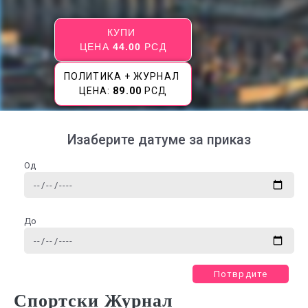
КУПИ
ЦЕНА
44.00
РСД
ПОЛИТИКА + ЖУРНАЛ
ЦЕНА:
89.00
РСД
Изаберите датуме за приказ
Од
До
Потврдите
Спортски Журнал