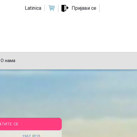
Latinica
Пријави се
О нама
АТИТЕ СЕ
1367 РСД