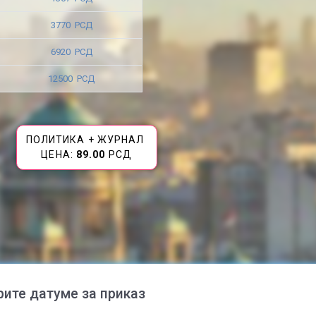
3770 РСД
6920 РСД
12500 РСД
ПОЛИТИКА + ЖУРНАЛ
ЦЕНА:
89.00
РСД
рите датуме за приказ