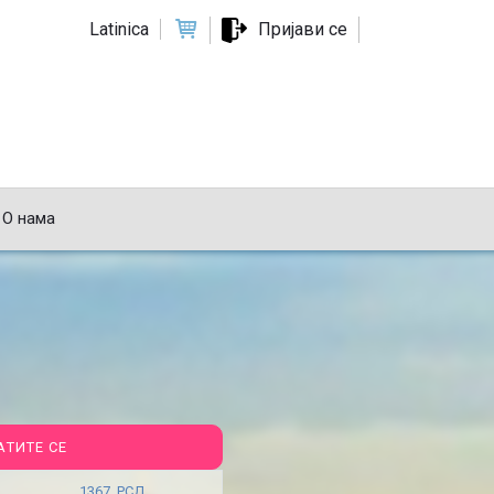
Latinica
Пријави се
О нама
АТИТЕ СЕ
1367 РСД