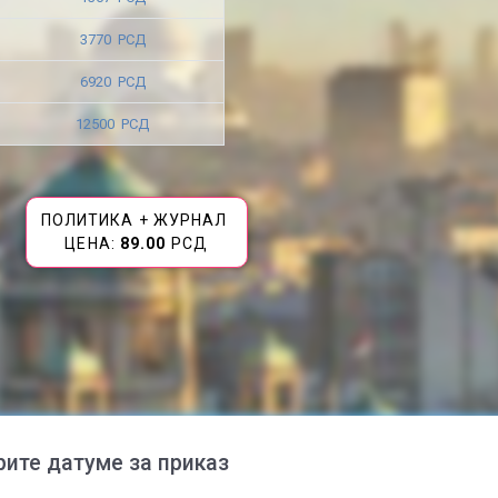
3770 РСД
6920 РСД
12500 РСД
ПОЛИТИКА + ЖУРНАЛ
ЦЕНА:
89.00
РСД
рите датуме за приказ