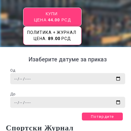
КУПИ
ЦЕНА
44.00
РСД
ПОЛИТИКА + ЖУРНАЛ
ЦЕНА:
89.00
РСД
Изаберите датуме за приказ
Од
До
Потврдите
Спортски Журнал