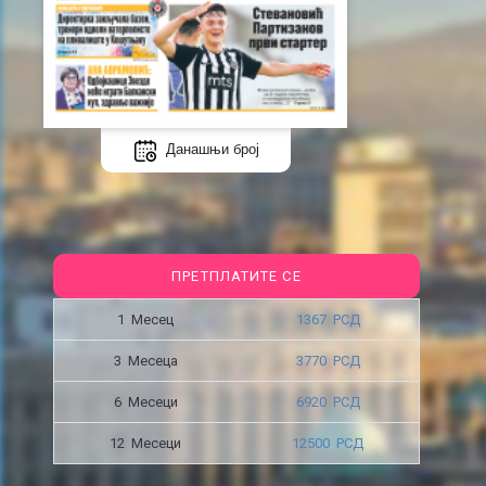
Данашњи број
ПРЕТПЛАТИТЕ СЕ
1 Месец
1367 РСД
3 Месецa
3770 РСД
6 Месеци
6920 РСД
12 Месеци
12500 РСД