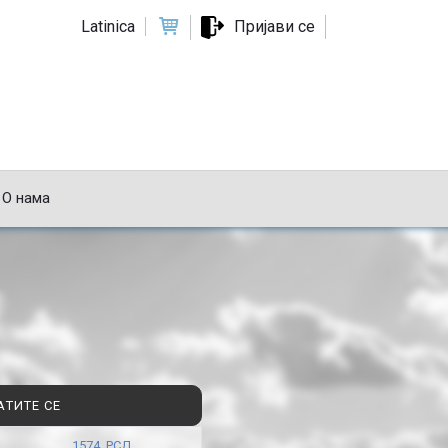
Latinica
Пријави се
О нама
АТИТЕ СЕ
1574 РСД