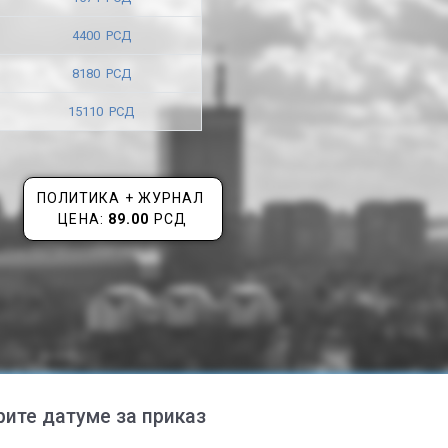
4400 РСД
8180 РСД
15110 РСД
ПОЛИТИКА + ЖУРНАЛ
ЦЕНА:
89.00
РСД
рите датуме за приказ