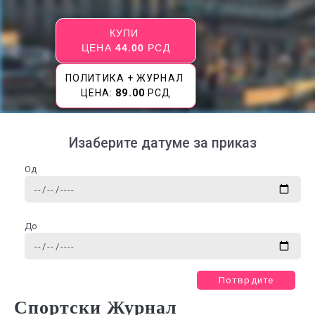
КУПИ
ЦЕНА
44.00
РСД
ПОЛИТИКА + ЖУРНАЛ
ЦЕНА:
89.00
РСД
Изаберите датуме за приказ
Од
До
Потврдите
Спортски Журнал