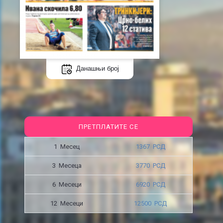
Данашњи број
ПРЕТПЛАТИТЕ СЕ
1 Месец
1367 РСД
3 Месецa
3770 РСД
6 Месеци
6920 РСД
12 Месеци
12500 РСД