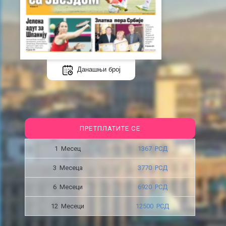
Данашњи број
ПРЕТПЛАТИТЕ СЕ
1 Месец
1367 РСД
3 Месецa
3770 РСД
6 Месеци
6920 РСД
12 Месеци
12500 РСД