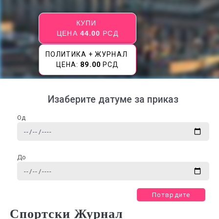
КУПИ
ЦЕНА
44.00
РСД
ПОЛИТИКА + ЖУРНАЛ
ЦЕНА:
89.00
РСД
Изаберите датуме за приказ
Од
До
Потврдите
Спортски Журнал