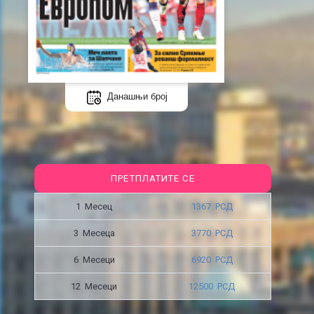
Данашњи број
ПРЕТПЛАТИТЕ СЕ
1 Месец
1367 РСД
3 Месецa
3770 РСД
6 Месеци
6920 РСД
12 Месеци
12500 РСД