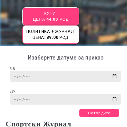
КУПИ
ЦЕНА
44.00
РСД
ПОЛИТИКА + ЖУРНАЛ
ЦЕНА:
89.00
РСД
Изаберите датуме за приказ
Од
До
Потврдите
Спортски Журнал