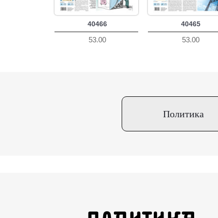
40466
40465
53.00
53.00
Политика