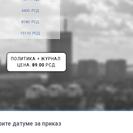
4400 РСД
8180 РСД
15110 РСД
ПОЛИТИКА + ЖУРНАЛ
ЦЕНА:
89.00
РСД
рите датуме за приказ