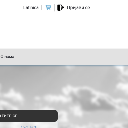
Latinica
Пријави се
О нама
АТИТЕ СЕ
1574 РСД