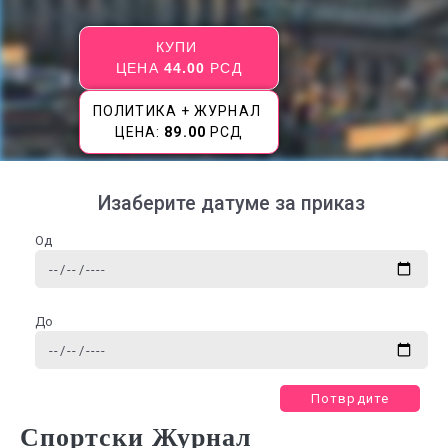
КУПИ
ЦЕНА
44.00
РСД
ПОЛИТИКА + ЖУРНАЛ
ЦЕНА:
89.00
РСД
Изаберите датуме за приказ
Од
До
Потврдите
Спортски Журнал