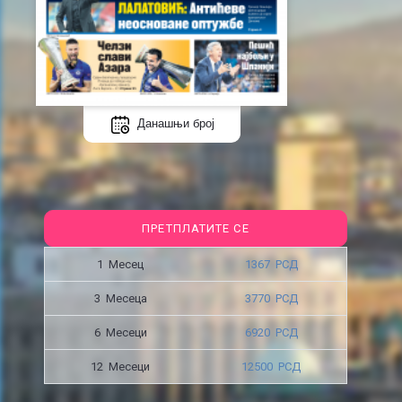
Данашњи број
ПРЕТПЛАТИТЕ СЕ
1 Месец
1367 РСД
3 Месецa
3770 РСД
6 Месеци
6920 РСД
12 Месеци
12500 РСД