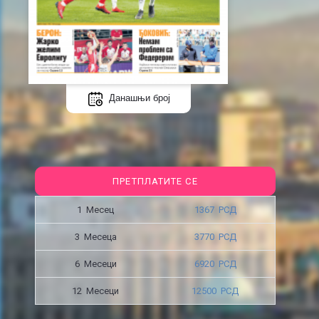
Данашњи број
ПРЕТПЛАТИТЕ СЕ
1 Месец
1367 РСД
3 Месецa
3770 РСД
6 Месеци
6920 РСД
12 Месеци
12500 РСД