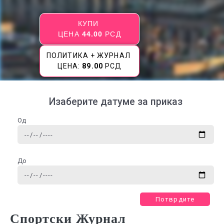
КУПИ
ЦЕНА
44.00
РСД
ПОЛИТИКА + ЖУРНАЛ
ЦЕНА:
89.00
РСД
Изаберите датуме за приказ
Од
До
Потврдите
Спортски Журнал