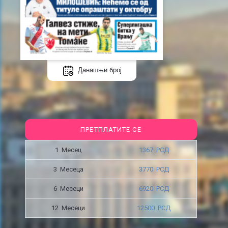
Данашњи број
ПРЕТПЛАТИТЕ СЕ
1 Месец
1367 РСД
3 Месецa
3770 РСД
6 Месеци
6920 РСД
12 Месеци
12500 РСД