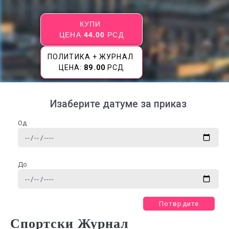
КУПИ
ЦЕНА
44.00
РСД
ПОЛИТИКА + ЖУРНАЛ
ЦЕНА:
89.00
РСД
Изаберите датуме за приказ
Од
До
Потврдите
Спортски Журнал