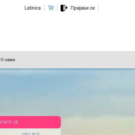
Latinica
Пријави се
О нама
АТИТЕ СЕ
1367 РСД