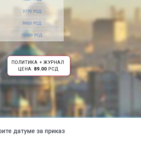
3770 РСД
6920 РСД
12500 РСД
ПОЛИТИКА + ЖУРНАЛ
ЦЕНА:
89.00
РСД
рите датуме за приказ