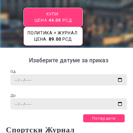
КУПИ
ЦЕНА
44.00
РСД
ПОЛИТИКА + ЖУРНАЛ
ЦЕНА:
89.00
РСД
Изаберите датуме за приказ
Од
До
Потврдите
Спортски Журнал