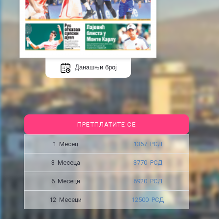
Данашњи број
ПРЕТПЛАТИТЕ СЕ
1 Месец
1367 РСД
3 Месецa
3770 РСД
6 Месеци
6920 РСД
12 Месеци
12500 РСД