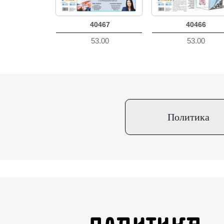
40467
40466
53.00
53.00
Политика