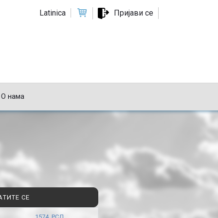
Latinica
Пријави се
О нама
АТИТЕ СЕ
1574 РСД