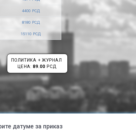
4400 РСД
8180 РСД
15110 РСД
ПОЛИТИКА + ЖУРНАЛ
ЦЕНА:
89.00
РСД
рите датуме за приказ