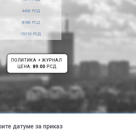
4400 РСД
8180 РСД
15110 РСД
ПОЛИТИКА + ЖУРНАЛ
ЦЕНА:
89.00
РСД
рите датуме за приказ