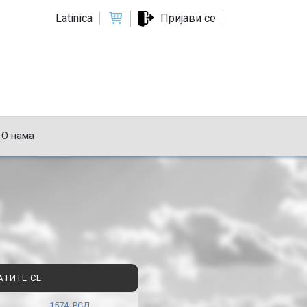
Latinica
Пријави се
О нама
АТИТЕ СЕ
1574 РСД