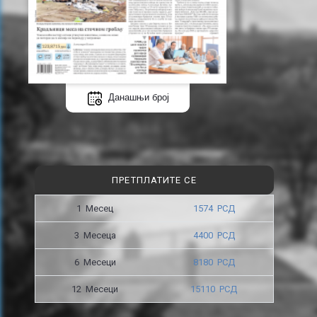
Данашњи број
ПРЕТПЛАТИТЕ СЕ
1 Месец
1574 РСД
3 Месецa
4400 РСД
6 Месеци
8180 РСД
12 Месеци
15110 РСД