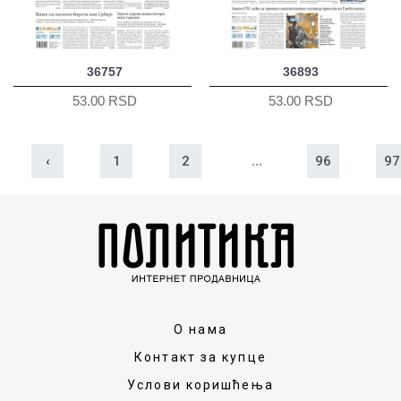
36757
36893
53.00 RSD
53.00 RSD
‹
1
2
...
96
97
О нама
Контакт за купце
Услови коришћења